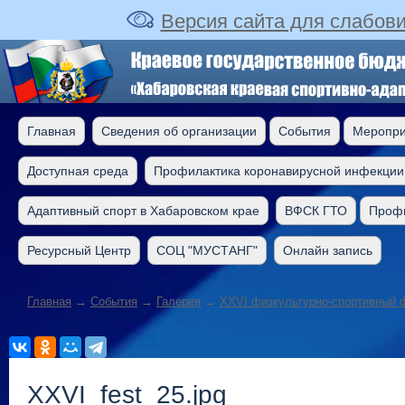
Версия сайта для слабов
Главная
Сведения об организации
События
Меропри
Доступная среда
Профилактика коронавирусной инфекции
Адаптивный спорт в Хабаровском крае
ВФСК ГТО
Профи
Ресурсный Центр
СОЦ "МУСТАНГ"
Онлайн запись
Главная
→
События
→
Галерея
→
XXVI физкультурно-спортивный 
XXVI_fest_25.jpg