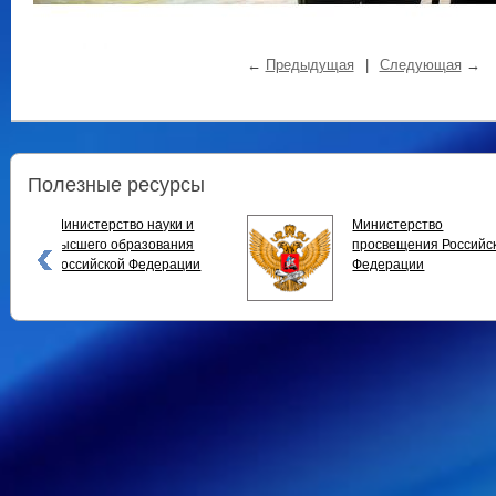
←
Предыдущая
|
Следующая
→
Полезные ресурсы
терство
Общероссийская
ещения Российской
спортивная федерация
рации
спорта глухих