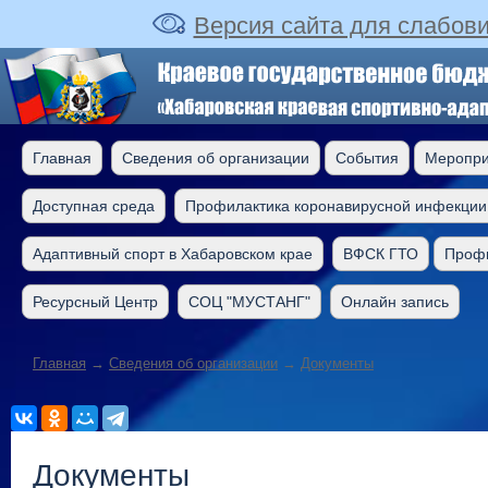
Версия сайта для слабов
Главная
Сведения об организации
События
Меропри
Доступная среда
Профилактика коронавирусной инфекции
Адаптивный спорт в Хабаровском крае
ВФСК ГТО
Профи
Ресурсный Центр
СОЦ "МУСТАНГ"
Онлайн запись
Главная
→
Сведения об организации
→
Документы
Документы