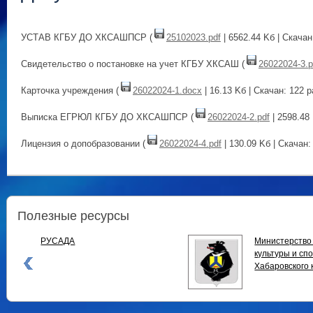
УСТАВ КГБУ ДО ХКСАШПСР (
25102023.pdf
| 6562.44 Kб | Скачан
Свидетельство о постановке на учет КГБУ ХКСАШ (
26022024-3.p
Карточка учреждения (
26022024-1.docx
| 16.13 Kб | Скачан: 122 р
Выписка ЕГРЮЛ КГБУ ДО ХКСАШПСР (
26022024-2.pdf
| 2598.48 
Лицензия о допобразовании (
26022024-4.pdf
| 130.09 Kб | Скачан:
Полезные ресурсы
Министерство физической
В
культуры и спорта
с
Хабаровского края
о
а