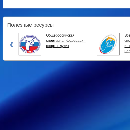
Полезные ресурсы
Общероссийская
Вс
спортивная федерация
спо
спорта глухих
ин
на