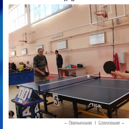
←
Предыдущая
|
Следующая
→