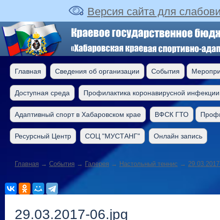
Версия сайта для слабов
Главная
Сведения об организации
События
Меропри
Доступная среда
Профилактика коронавирусной инфекции
Адаптивный спорт в Хабаровском крае
ВФСК ГТО
Профи
Ресурсный Центр
СОЦ "МУСТАНГ"
Онлайн запись
Главная
→
События
→
Галерея
→
Настольный теннис
→
29.03.2017
29.03.2017-06.jpg