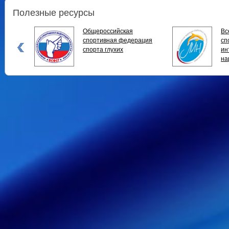
Полезные ресурсы
Общероссийская
Вс
спортивная федерация
спо
спорта глухих
ин
на