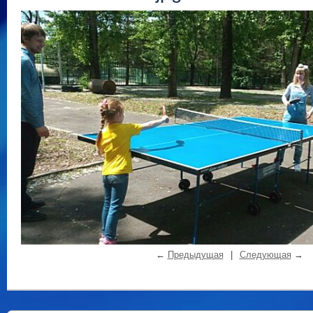
←
Предыдущая
|
Следующая
→