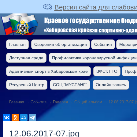
Версия сайта для слабов
Главная
Сведения об организации
События
Меропри
Доступная среда
Профилактика коронавирусной инфекции
Адаптивный спорт в Хабаровском крае
ВФСК ГТО
Профи
Ресурсный Центр
СОЦ "МУСТАНГ"
Онлайн запись
Главная
→
События
→
Галерея
→
Общий альбом
→
12.06.2017-07.j
12.06.2017-07.jpg