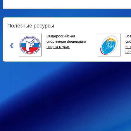
Полезные ресурсы
Общероссийская
Вс
спортивная федерация
спо
спорта глухих
ин
на