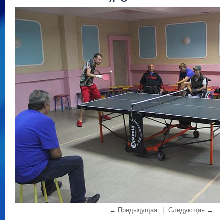
←
Предыдущая
|
Следующая
→