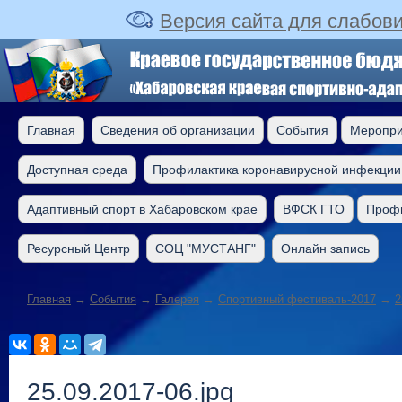
Версия сайта для слабов
Главная
Сведения об организации
События
Меропри
Доступная среда
Профилактика коронавирусной инфекции
Адаптивный спорт в Хабаровском крае
ВФСК ГТО
Профи
Ресурсный Центр
СОЦ "МУСТАНГ"
Онлайн запись
Главная
→
События
→
Галерея
→
Cпортивный фестиваль-2017
→
2
25.09.2017-06.jpg