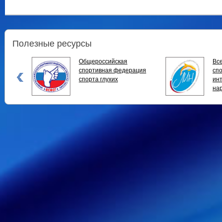
Полезные ресурсы
Общероссийская
Вс
спортивная федерация
спо
спорта глухих
ин
на