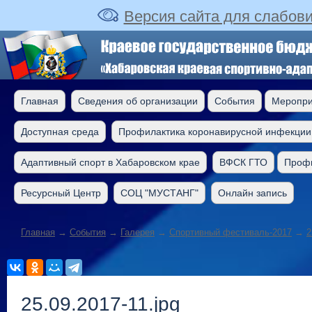
Версия сайта для слабов
Главная
Сведения об организации
События
Меропри
Доступная среда
Профилактика коронавирусной инфекции
Адаптивный спорт в Хабаровском крае
ВФСК ГТО
Профи
Ресурсный Центр
СОЦ "МУСТАНГ"
Онлайн запись
Главная
→
События
→
Галерея
→
Cпортивный фестиваль-2017
→
2
25.09.2017-11.jpg