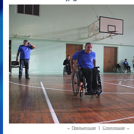
←
Предыдущая
|
Следующая
→