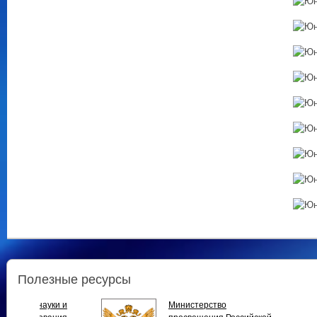
Полезные ресурсы
истерство
Общероссийская