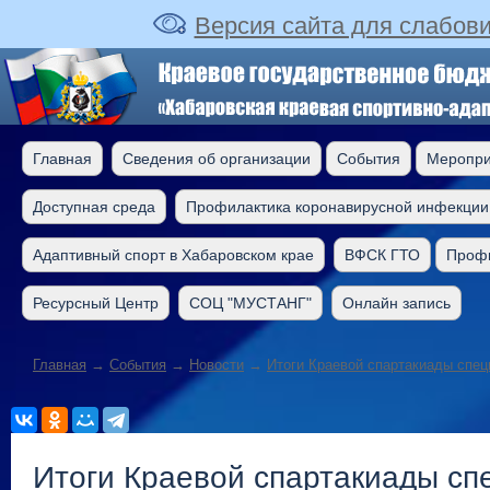
Версия сайта для слабов
Главная
Сведения об организации
События
Меропри
Доступная среда
Профилактика коронавирусной инфекции
Адаптивный спорт в Хабаровском крае
ВФСК ГТО
Профи
Ресурсный Центр
СОЦ "МУСТАНГ"
Онлайн запись
Главная
→
События
→
Новости
→
Итоги Краевой спартакиады спе
Итоги Краевой спартакиады сп